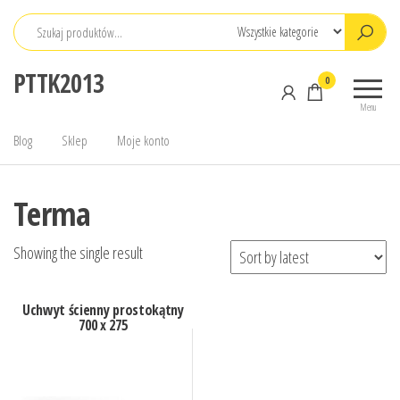
Przejdź
do
treści
PTTK2013
0
Menu
Blog
Sklep
Moje konto
Terma
Showing the single result
Uchwyt ścienny prostokątny
700 x 275