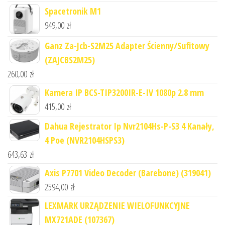
Spacetronik M1
949,00
zł
Ganz Za-Jcb-S2M25 Adapter Ścienny/Sufitowy
(ZAJCBS2M25)
260,00
zł
Kamera IP BCS-TIP3200IR-E-IV 1080p 2.8 mm
415,00
zł
Dahua Rejestrator Ip Nvr2104Hs-P-S3 4 Kanały,
4 Poe (NVR2104HSPS3)
643,63
zł
Axis P7701 Video Decoder (Barebone) (319041)
2594,00
zł
LEXMARK URZĄDZENIE WIELOFUNKCYJNE
MX721ADE (107367)