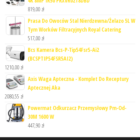
4K 8MP IR50 PRXVR02T8DBD
819,00
zł
Prasa Do Owoców Stal Nierdzewna/Żelazo 5L W
Tym Worków Filtracyjnych Royal Catering
517,00
zł
Bcs Kamera Bcs-P-Tip54Fsr5-Ai2
(BCSPTIP54FSR5AI2)
1210,00
zł
Axis Waga Apteczna - Komplet Do Receptury
Aptecznej Aka
2080,55
zł
Powermat Odkurzacz Przemysłowy Pm-Od-
30M 1600 W
447,90
zł