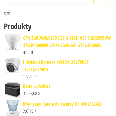
zzzzz
Produkty
GTV ŻARÓWKA LED E27 G-TECH A60 SMD2835 6W
470LM 30000K GT-PC2A60-6W GTPC2A606W
4,12
zł
Hikvision Kamera 4W1 Ds 2Ce78D0T
It3Fs(2.8Mm)
177,10
zł
Benq Lu960Ust
31289,00
zł
Medisana Sauna do twarzy DS 400 (88242)
207,15
zł