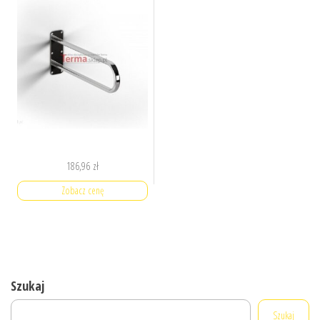
186,96
zł
Zobacz cenę
Szukaj
Szukaj