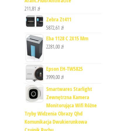
Aranc.Fluo/Anthracite
211,81
zł
Zebra Zt411
5872,61
zł
Eba 1128 C 2X15 Mm
2281,00
zł
Epson EH-TW5825
3999,00
zł
Smartwares Starlight
Zewnętrzna Kamera
Monitorująca Wifi Różne
Tryby Widzenia Obrazy Qhd
Komunikacja Dwukierunkowa
Czujnik Ruchu