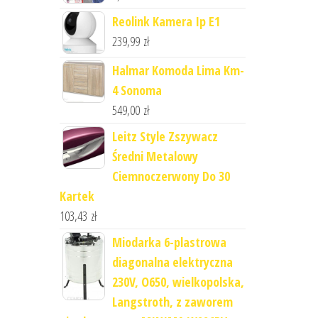
Reolink Kamera Ip E1
239,99
zł
Halmar Komoda Lima Km-
4 Sonoma
549,00
zł
Leitz Style Zszywacz
Średni Metalowy
Ciemnoczerwony Do 30
Kartek
103,43
zł
Miodarka 6-plastrowa
diagonalna elektryczna
230V, O650, wielkopolska,
Langstroth, z zaworem