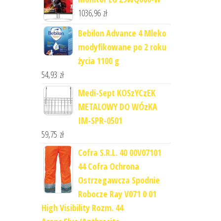
1036,96
zł
Bebilon Advance 4 Mleko
modyfikowane po 2 roku
życia 1100 g
54,93
zł
Medi-Sept KOSzYCzEK
METALOWY DO WÓzKA
IM-SPR-0501
59,75
zł
Cofra S.R.L. 40 00V07101
44 Cofra Ochrona
Ostrzegawcza Spodnie
Robocze Ray V071 0 01
High Visibility Rozm. 44