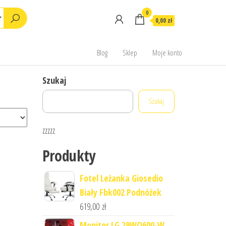
0
0,00 zł
Blog
Sklep
Moje konto
Szukaj
Szukaj
zzzzz
Produkty
Fotel Leżanka Giosedio
Biały Fbk002 Podnóżek
619,00
zł
Monitor LG 29WQ600-W