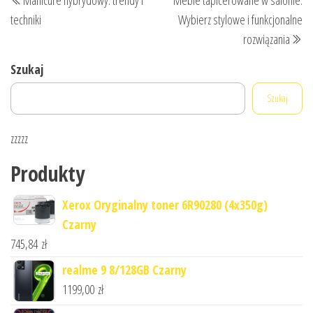
wpisu
wpis
wp
techniki
Wybierz stylowe i funkcjonalne
rozwiązania
Szukaj
Szukaj
zzzzz
Produkty
Xerox Oryginalny toner 6R90280 (4x350g)
Czarny
745,84
zł
realme 9 8/128GB Czarny
1199,00
zł