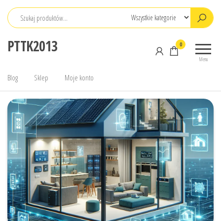
Przejdź
do
treści
PTTK2013
0
Menu
Blog
Sklep
Moje konto