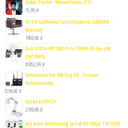
Robin Thicke - Blurred Lines (CD)
15,99
zł
ACTIV Gabbiano Fotel Fryzjerski ANKARA
Brązowy
1450,00
zł
Axis 01013-001 Q8741-Le 35Mm 30 Fps 24V
(1013001)
81852,99
zł
Sennheiser Ew 100 Eng G4 - Zestaw
Nakamerowy
3599,00
zł
Epson ELPDC21
2700,00
zł
Bcs Basic Monitoring Ip Full Hd 2Mpx 1Tb H265