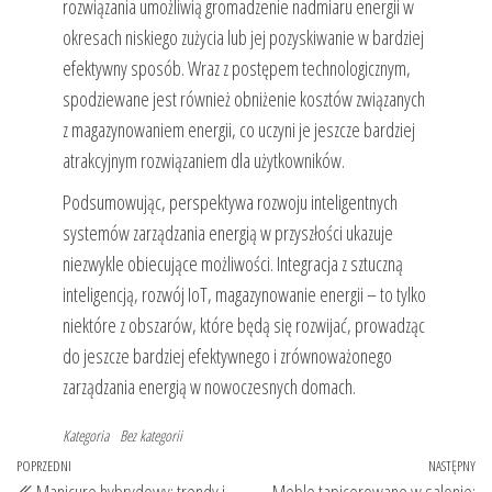
rozwiązania umożliwią gromadzenie nadmiaru energii w
okresach niskiego zużycia lub jej pozyskiwanie w bardziej
efektywny sposób. Wraz z postępem technologicznym,
spodziewane jest również obniżenie kosztów związanych
z magazynowaniem energii, co uczyni je jeszcze bardziej
atrakcyjnym rozwiązaniem dla użytkowników.
Podsumowując, perspektywa rozwoju inteligentnych
systemów zarządzania energią w przyszłości ukazuje
niezwykle obiecujące możliwości. Integracja z sztuczną
inteligencją, rozwój IoT, magazynowanie energii – to tylko
niektóre z obszarów, które będą się rozwijać, prowadząc
do jeszcze bardziej efektywnego i zrównoważonego
zarządzania energią w nowoczesnych domach.
Kategoria
Bez kategorii
Nawigacja
Poprzedni
POPRZEDNI
NASTĘPNY
Na
Manicure hybrydowy: trendy i
Meble tapicerowane w salonie: