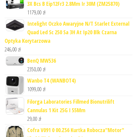
3X Bcs B Eip12Fr3 2.8Mm Ir 30M (ZM25870)
1179,00
zł
Intelight Oczko Awaryjne N/T Starlet External
Quad Led Sc 250 Sa 3H At Ip20 Blk Czarna
Optyka Korytarzowa
246,00
zł
BenQ MW536
2350,00
zł
Wanbo T4 (WANBOT4)
1099,00
zł
Filorga Laboratories Fillmed Bionutrilift
Cannulas 1 Kit 25G I 55Mm
29,00
zł
Cofra V091 0 00.Z56 Kurtka Robocza"Motor"