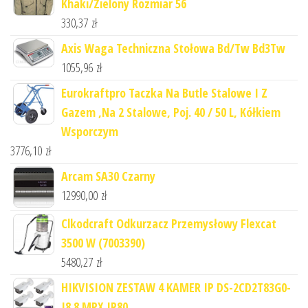
Khaki/Zielony Rozmiar 56
330,37
zł
Axis Waga Techniczna Stołowa Bd/Tw Bd3Tw
1055,96
zł
Eurokraftpro Taczka Na Butle Stalowe I Z
Gazem ,Na 2 Stalowe, Poj. 40 / 50 L, Kółkiem
Wsporczym
3776,10
zł
Arcam SA30 Czarny
12990,00
zł
Clkodcraft Odkurzacz Przemysłowy Flexcat
3500 W (7003390)
5480,27
zł
HIKVISION ZESTAW 4 KAMER IP DS-2CD2T83G0-
I8 8 MPX IR80