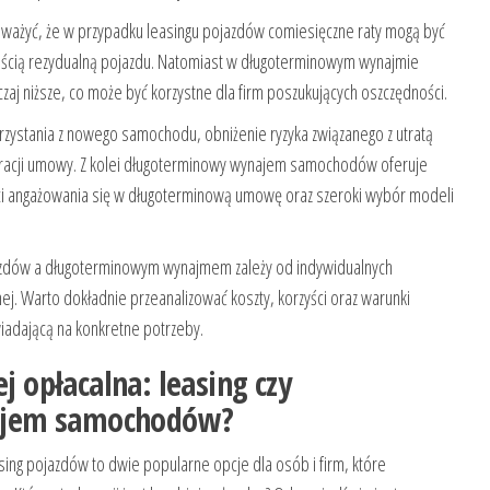
uważyć, że w przypadku leasingu pojazdów comiesięczne raty mogą być
tością rezydualną pojazdu. Natomiast w długoterminowym wynajmie
j niższe, co może być korzystne dla firm poszukujących oszczędności.
orzystania z nowego samochodu, obniżenie ryzyka związanego z utratą
guracji umowy. Z kolei długoterminowy wynajem samochodów oferuje
ści angażowania się w długoterminową umowę oraz szeroki wybór modeli
azdów a długoterminowym wynajmem zależy od indywidualnych
nej. Warto dokładnie przeanalizować koszty, korzyści oraz warunki
adającą na konkretne potrzeby.
ej opłacalna: leasing czy
ajem samochodów?
g pojazdów to dwie popularne opcje dla osób i firm, które