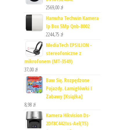
2569,00
zł
Hanwha Techwin Kamera
Ip Box 5Mp Qnb-8002
2244,75
zł
MediaTech EPSILION -
stereofoniczne z
mikrofonem (MT-3549)
37,00
zł
Baw Się. Rozpędzone
Pojazdy. Łamigłówki I
Zabawy [Książka]
8,98
zł
Kamera Hikvision Ds-
2Df8C442Ixs-Ael(T5)