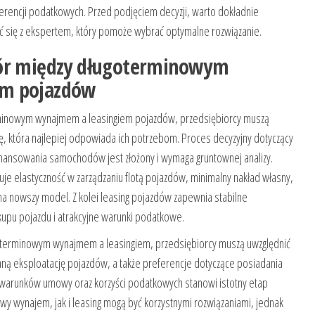
referencji podatkowych. Przed podjęciem decyzji, warto dokładnie
ć się z ekspertem, który pomoże wybrać optymalne rozwiązanie.
bór między długoterminowym
em pojazdów
rminowym wynajmem a leasingiem pojazdów, przedsiębiorcy muszą
ę, która najlepiej odpowiada ich potrzebom. Proces decyzyjny dotyczący
nansowania samochodów jest złożony i wymaga gruntownej analizy.
elastyczność w zarządzaniu flotą pojazdów, minimalny nakład własny,
na nowszy model. Z kolei leasing pojazdów zapewnia stabilne
kupu pojazdu i atrakcyjne warunki podatkowe.
terminowym wynajmem a leasingiem, przedsiębiorcy muszą uwzględnić
aną eksploatację pojazdów, a także preferencje dotyczące posiadania
 warunków umowy oraz korzyści podatkowych stanowi istotny etap
y wynajem, jak i leasing mogą być korzystnymi rozwiązaniami, jednak