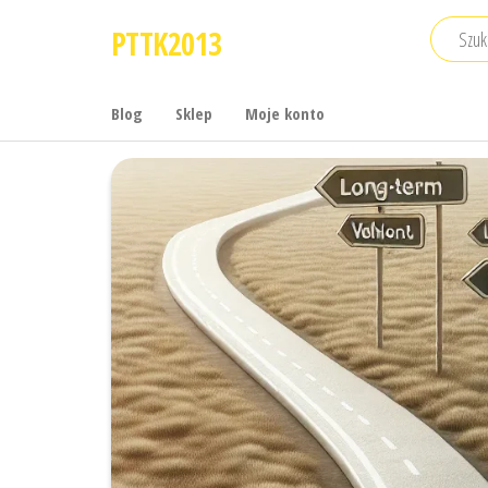
Przejdź
PTTK2013
do
treści
Blog
Sklep
Moje konto