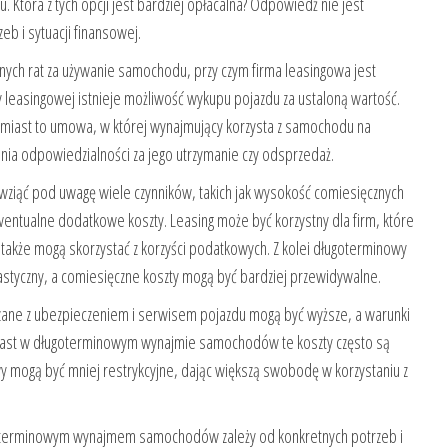
 Która z tych opcji jest bardziej opłacalna? Odpowiedź nie jest
eb i sytuacji finansowej.
nych rat za używanie samochodu, przy czym firma leasingowa jest
leasingowej istnieje możliwość wykupu pojazdu za ustaloną wartość.
ast to umowa, w której wynajmujący korzysta z samochodu na
ia odpowiedzialności za jego utrzymanie czy odsprzedaż.
ba wziąć pod uwagę wiele czynników, takich jak wysokość comiesięcznych
entualne dodatkowe koszty. Leasing może być korzystny dla firm, które
a także mogą skorzystać z korzyści podatkowych. Z kolei długoterminowy
tyczny, a comiesięczne koszty mogą być bardziej przewidywalne.
zane z ubezpieczeniem i serwisem pojazdu mogą być wyższe, a warunki
iast w długoterminowym wynajmie samochodów te koszty często są
y mogą być mniej restrykcyjne, dając większą swobodę w korzystaniu z
goterminowym wynajmem samochodów zależy od konkretnych potrzeb i