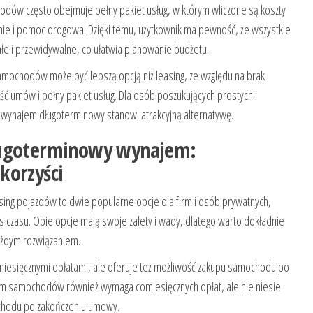
ów często obejmuje pełny pakiet usług, w którym wliczone są koszty
e i pomoc drogowa. Dzięki temu, użytkownik ma pewność, że wszystkie
ałe i przewidywalne, co ułatwia planowanie budżetu.
chodów może być lepszą opcją niż leasing, ze względu na brak
ć umów i pełny pakiet usług. Dla osób poszukujących prostych i
 wynajem długoterminowy stanowi atrakcyjną alternatywę.
ługoterminowy wynajem:
korzyści
ng pojazdów to dwie popularne opcje dla firm i osób prywatnych,
 czasu. Obie opcje mają swoje zalety i wady, dlatego warto dokładnie
każdym rozwiązaniem.
omiesięcznymi opłatami, ale oferuje też możliwość zakupu samochodu po
m samochodów również wymaga comiesięcznych opłat, ale nie niesie
ochodu po zakończeniu umowy.