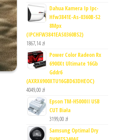
Dahua Kamera Ip Ipc-
Hfw3841E-As-0360B-S2
8Mpx
(IPCHFW3841EAS0360BS2)
1867,14
zł
Power Color Radeon Rx
6900Xt Ultimate 16Gb
Gddr6
(AXRX6900XTU16GBD63DHEOC)
4049,00
zł
Epson TM-H5000II USB
CUT Biała
3199,00
zł
Samsung Optimal Dry
DV90T5240AE