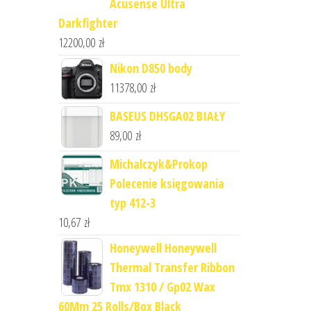
Acusense Ultra
Darkfighter
12200,00
zł
Nikon D850 body
11378,00
zł
BASEUS DHSGA02 BIAŁY
89,00
zł
Michalczyk&Prokop
Polecenie księgowania
typ 412-3
10,67
zł
Honeywell Honeywell
Thermal Transfer Ribbon
Tmx 1310 / Gp02 Wax
60Mm 25 Rolls/Box Black