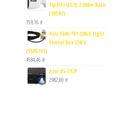
Tip15Fr3(2.0) 2.8Mm Basic
(30597)
359,16
zł
Axis 5505 761 Q86 E Light
Sensor Box 230 V
(5505761)
4584,46
zł
Acer BS-312P
2982,00
zł