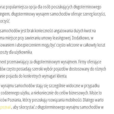
az popularniejsza opcja dla osób poszukujących długoterminowego
singiem, długoterminowy wynajem samochodów oferuje szereg korzyści,
orzyść.
samochodów jest brak konieczności angażowania dużych kwot na
to ma miejsce przy zawieraniu umowy leasingowej. Dodatkowo, w
sowaniem i ubezpieczeniem mogą być często wliczone w całkowity koszt
oszty dla użytkownika.
gument przemawiający za długoterminowym wynajmem. Firmy oferujące
ów często posiadają szeroki wybór pojazdów dostosowany do różnych
nie pojazdu do konkretnych wymagań klienta.
o wynajmu samochodów stają się szczególnie widoczne w przypadku
o codziennego użytku, a niekoniecznie do celów biznesowych. Może to
ńców Poznania, którzy poszukują rozwiązania mobilności. Dlatego warto
 poznań
, aby skorzystać z długoterminowego wynajmu samochodów w