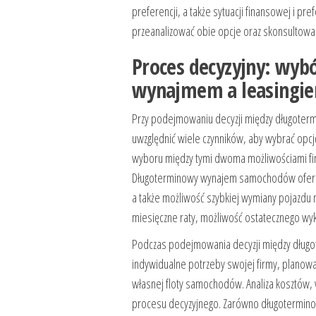
preferencji, a także sytuacji finansowej i p
przeanalizować obie opcje oraz skonsultowa
Proces decyzyjny: wy
wynajmem a leasingi
Przy podejmowaniu decyzji między długote
uwzględnić wiele czynników, aby wybrać opcj
wyboru między tymi dwoma możliwościami fi
Długoterminowy wynajem samochodów oferuje 
a także możliwość szybkiej wymiany pojazdu 
miesięczne raty, możliwość ostatecznego wy
Podczas podejmowania decyzji między długo
indywidualne potrzeby swojej firmy, planow
własnej floty samochodów. Analiza kosztów,
procesu decyzyjnego. Zarówno długoterminow