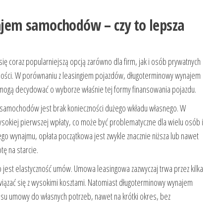
em samochodów – czy to lepsza
 coraz popularniejszą opcją zarówno dla firm, jak i osób prywatnych
lności. W porównaniu z leasingiem pojazdów, długoterminowy wynajem
mogą decydować o wyborze właśnie tej formy finansowania pojazdu.
samochodów jest brak konieczności dużego wkładu własnego. W
sokiej pierwszej wpłaty, co może być problematyczne dla wielu osób i
o wynajmu, opłata początkowa jest zwykle znacznie niższa lub nawet
ę na starcie.
est elastyczność umów. Umowa leasingowa zazwyczaj trwa przez kilka
wiązać się z wysokimi kosztami. Natomiast długoterminowy wynajem
 umowy do własnych potrzeb, nawet na krótki okres, bez