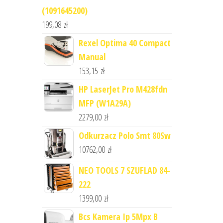
(1091645200)
199,08
zł
Rexel Optima 40 Compact
Manual
153,15
zł
HP LaserJet Pro M428fdn
MFP (W1A29A)
2279,00
zł
Odkurzacz Polo Smt 80Sw
10762,00
zł
NEO TOOLS 7 SZUFLAD 84-
222
1399,00
zł
Bcs Kamera Ip 5Mpx B