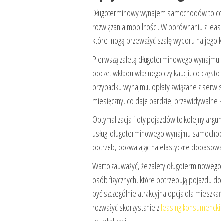
Długoterminowy wynajem samochodów to cor
rozwiązania mobilności. W porównaniu z lea
które mogą przeważyć szalę wyboru na jego k
Pierwszą zaletą długoterminowego wynajmu 
poczet wkładu własnego czy kaucji, co częs
przypadku wynajmu, opłaty związane z serwi
miesięczny, co daje bardziej przewidywalne k
Optymalizacja floty pojazdów to kolejny ar
usługi długoterminowego wynajmu samochod
potrzeb, pozwalając na elastyczne dopasowa
Warto zauważyć, że zalety długoterminoweg
osób fizycznych, które potrzebują pojazdu d
być szczególnie atrakcyjna opcja dla mieszka
rozważyć skorzystanie z
leasing konsumencki
tej lokalizacji.