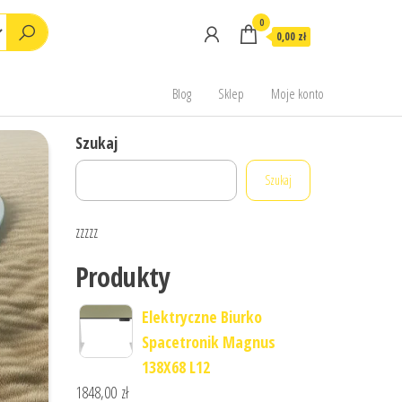
0
0,00 zł
Blog
Sklep
Moje konto
Szukaj
Szukaj
zzzzz
Produkty
Elektryczne Biurko
Spacetronik Magnus
138X68 L12
1848,00
zł