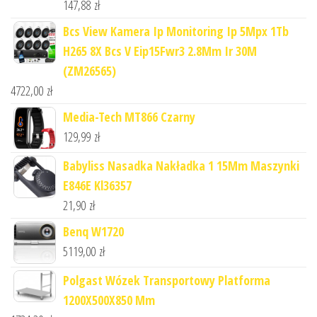
147,88
zł
Bcs View Kamera Ip Monitoring Ip 5Mpx 1Tb
H265 8X Bcs V Eip15Fwr3 2.8Mm Ir 30M
(ZM26565)
4722,00
zł
Media-Tech MT866 Czarny
129,99
zł
Babyliss Nasadka Nakładka 1 15Mm Maszynki
E846E Kl36357
21,90
zł
Benq W1720
5119,00
zł
Polgast Wózek Transportowy Platforma
1200X500X850 Mm