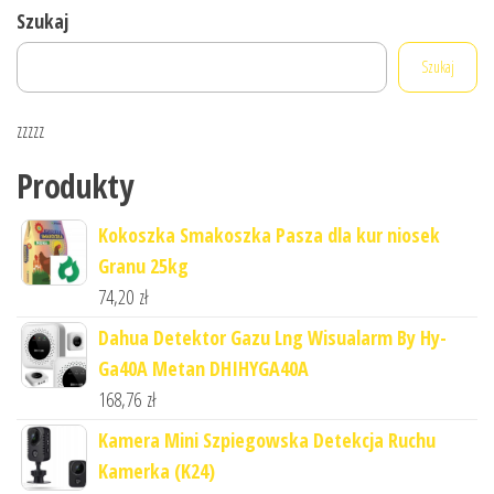
Szukaj
Szukaj
zzzzz
Produkty
Kokoszka Smakoszka Pasza dla kur niosek
Granu 25kg
74,20
zł
Dahua Detektor Gazu Lng Wisualarm By Hy-
Ga40A Metan DHIHYGA40A
168,76
zł
Kamera Mini Szpiegowska Detekcja Ruchu
Kamerka (K24)