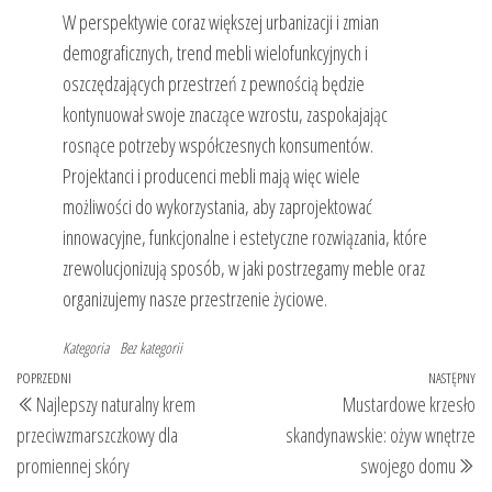
W perspektywie coraz większej urbanizacji i zmian
demograficznych, trend mebli wielofunkcyjnych i
oszczędzających przestrzeń z pewnością będzie
kontynuował swoje znaczące wzrostu, zaspokajając
rosnące potrzeby współczesnych konsumentów.
Projektanci i producenci mebli mają więc wiele
możliwości do wykorzystania, aby zaprojektować
innowacyjne, funkcjonalne i estetyczne rozwiązania, które
zrewolucjonizują sposób, w jaki postrzegamy meble oraz
organizujemy nasze przestrzenie życiowe.
Kategoria
Bez kategorii
Nawigacja
Poprzedni
POPRZEDNI
NASTĘPNY
Na
Najlepszy naturalny krem
Mustardowe krzesło
wpisu
wpis
wp
przeciwzmarszczkowy dla
skandynawskie: ożyw wnętrze
promiennej skóry
swojego domu