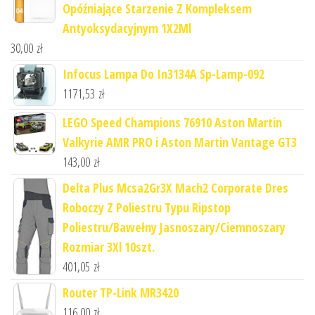
Opóźniające Starzenie Z Kompleksem
Antyoksydacyjnym 1X2Ml
30,00
zł
Infocus Lampa Do In3134A Sp-Lamp-092
1171,53
zł
LEGO Speed Champions 76910 Aston Martin
Valkyrie AMR PRO i Aston Martin Vantage GT3
143,00
zł
Delta Plus Mcsa2Gr3X Mach2 Corporate Dres
Roboczy Z Poliestru Typu Ripstop
Poliestru/Bawełny Jasnoszary/Ciemnoszary
Rozmiar 3Xl 10szt.
401,05
zł
Router TP-Link MR3420
116,00
zł